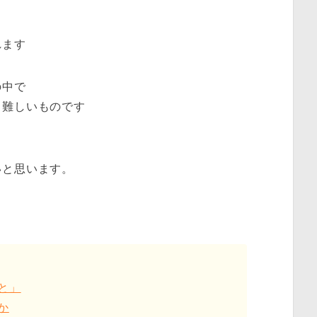
れます
の中で
、難しいものです
いと思います。
と」
か