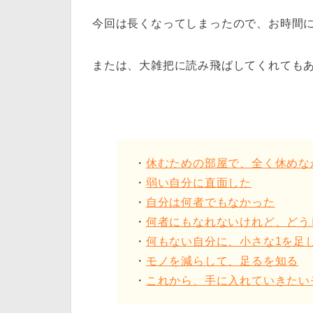
今回は長くなってしまったので、お時間に余
または、大雑把に読み飛ばしてくれてもあり
・
休むための部屋で、全く休めな
・
弱い自分に直面した
・
自分は何者でもなかった
・
何者にもなれないけれど、どう
・
何もない自分に、小さな1を足
・
モノを減らして、足るを知る
・
これから、手に入れていきたい