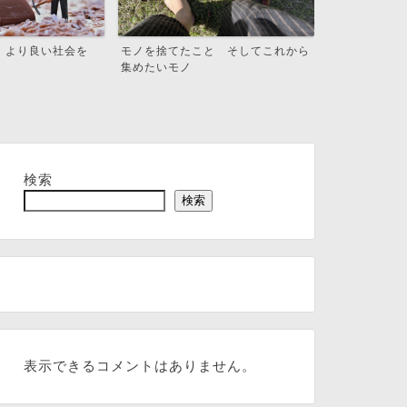
と そしてこれから
自傷行為 どう助けて欲しいのか、
障がい者グル
分からないかもしれないけ...
検索
検索
表示できるコメントはありません。