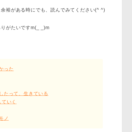
裕がある時にでも、読んでみてください(^ ^)
がたいですm(_ _)m
かった
したって、生きている
していく
モノ