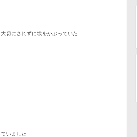
た
、大切にされずに埃をかぶっていた
え
いていました