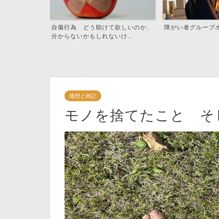
て欲しいのか、
障がい者グループホームで働く理由
福祉の現場から、
け...
せたらいいな
随想と雑記
モノを捨てたこと そ